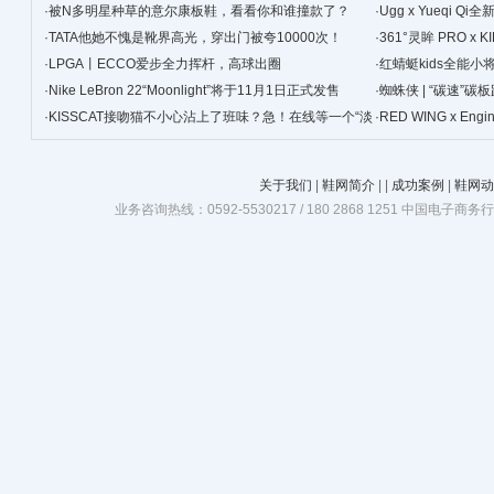
·
被N多明星种草的意尔康板鞋，看看你和谁撞款了？
景
·
Ugg x Yueqi 
·
TATA他她不愧是靴界高光，穿出门被夸10000次！
·
361°灵眸 PRO 
·
LPGA丨ECCO爱步全力挥杆，高球出圈
跑鞋
·
红蜻蜓kids全能
·
Nike LeBron 22“Moonlight”将于11月1日正式发售
·
蜘蛛侠 | “碳速”
·
KISSCAT接吻猫不小心沾上了班味？急！在线等一个“淡
·
RED WING x Eng
班精华”
关于我们
|
鞋网简介
|
|
成功案例
|
鞋网动
业务咨询热线：0592-5530217 / 180 2868 1251 中国电子商务行业