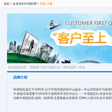
您好！欢迎来到中国鞋网！
登陆
注册
您当前的位置：
鞋机网
>
鞋子品牌大全
>
鞋机品牌
> 奇裕
品牌介绍
奇裕鞋机成立于1995年,位于环境优美的孙中山故乡---中山市经多年与
中,根据市场需要于2003年引进西班牙无钉作业之------中底固定钉,经多年
功能中底固定机,该机一机两用,无需更换任何模具,可种钉入楦与钉合中底和