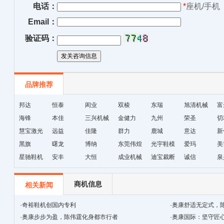
电话：
*
座机/手机
Email：
验证码：
品牌推荐
邦达
恒泰
闳业
双棱
东瑞
旭清机械
富
海锋
本佳
三兴机械
金健力
九州
荣圣
切
慧宝激光
远益
佳隆
群力
鹿城
意达
新
黑旗
曙龙
博纳
东莞伟煌
光宇鞋模
爱玛
美
星驰鞋机
安丰
大恒
成业机械
迪宝裁断
诚信
泉
机
商机信息
相关新闻
·
奇裕鞋机创国内专利
·
奥康舒适无定式，
·
奥康步步为盈，陈伟霆化身都市行者
·
奥康国际：坚守匠心