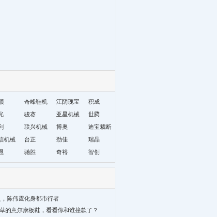
顺
奇峰鞋机
江阴瑰宝
积成
光
骏赛
橡塑机械
亚星机械
世腾
利
联兴机械
有限公司
博奥
迪宝裁断
信机械
台正
劲佳
机
瑞晶
恩
驰胜
奇裕
智创
盈，陈伟霆化身都市行者
种草的意尔康板鞋，看看你和谁撞款了？