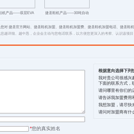
鞋机产品——双层EVA
捷圣鞋机产品——30吨自动
鞋底恒温定型机
油压平面式裁断机
果您对 捷圣官方网站、捷圣鞋机加盟、捷圣鞋机加盟费、捷圣鞋机加盟电话、捷圣鞋
信息越详细、越中恳，企业会主动与您电话联系，以方便您更深入的考察、认识该项目
根据意向选择下列
我对贵公司很感兴
下面的联系方式，
请问哪里有你们的
请告诉我加盟费用
我想加盟，请尽快
请问对加盟商有什
*
您的真实姓名