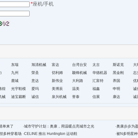
*
座机/手机
东瑞
旭清机械
富达
台湾台安
太古
斯诺克
大
力
九州
荣圣
切利姆
颖锋机械
华德机器
黑金刚
志
鹿城
意达
新伟业
有限公司
大利路
汇富特
养国
优
伟煌
光宇鞋模
爱玛
美博辰
温美
福鑫
申明
诚
机械
迪宝裁断
诚信
泉兴机械
誉泰
信展
康达
诚
机
清单来了
·
城市守护计划：奥康，用温暖点亮城市之光
·
奥康步步为
拿捏多种穿着场
·
CELINE 推出 Huntington 运动鞋
·
被N多明星