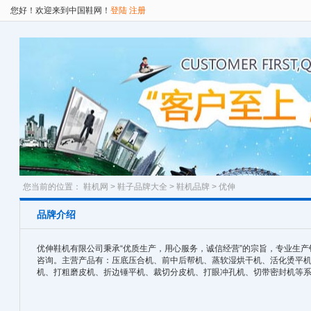
您好！欢迎来到中国鞋网！
登陆
注册
您当前的位置：
鞋机网
>
鞋子品牌大全
>
鞋机品牌
> 优伸
品牌介绍
优伸鞋机有限公司秉承“优质生产，用心服务，诚信经营”的宗旨，专业生
咨询。主营产品有：压底压合机、前中后帮机、蒸软湿烘干机、活化烫平
机、打粗磨皮机、折边锤平机、裁切分皮机、打眼冲孔机、切带密封机等