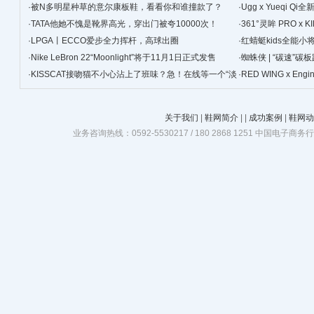
·
被N多明星种草的意尔康板鞋，看看你和谁撞款了？
景
·
Ugg x Yueqi 
·
TATA他她不愧是靴界高光，穿出门被夸10000次！
·
361°灵眸 PRO 
·
LPGA丨ECCO爱步全力挥杆，高球出圈
跑鞋
·
红蜻蜓kids全能
·
Nike LeBron 22“Moonlight”将于11月1日正式发售
·
蜘蛛侠 | “碳速”
·
KISSCAT接吻猫不小心沾上了班味？急！在线等一个“淡
·
RED WING x Eng
班精华”
关于我们
|
鞋网简介
|
|
成功案例
|
鞋网动
业务咨询热线：0592-5530217 / 180 2868 1251 中国电子商务行业