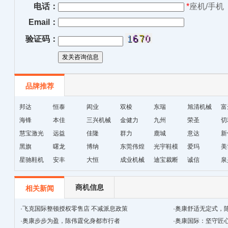
电话：
*
座机/手机
Email：
验证码：
品牌推荐
邦达
恒泰
闳业
双棱
东瑞
旭清机械
富
海锋
本佳
三兴机械
金健力
九州
荣圣
切
慧宝激光
远益
佳隆
群力
鹿城
意达
新
黑旗
曙龙
博纳
东莞伟煌
光宇鞋模
爱玛
美
星驰鞋机
安丰
大恒
成业机械
迪宝裁断
诚信
泉
机
商机信息
相关新闻
·
飞克国际整顿授权零售店 不减派息政策
·
奥康舒适无定式，
·
奥康步步为盈，陈伟霆化身都市行者
·
奥康国际：坚守匠心