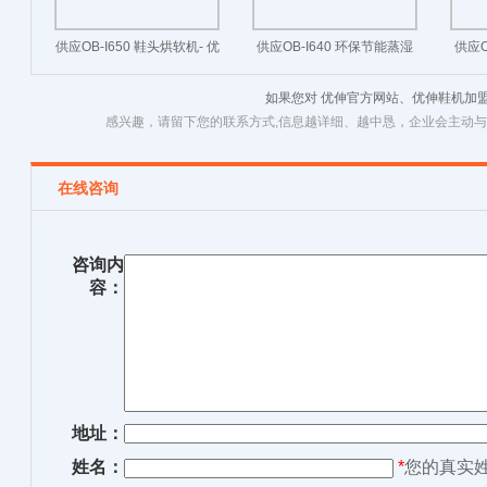
供应OB-I650 鞋头烘软机- 优
供应OB-I640 环保节能蒸湿
供应O
伸鞋机 专业制鞋机械设备厂
机 -优伸鞋机 制鞋机械设备
机 
如果您对 优伸官方网站、优伸鞋机加
家
厂家
感兴趣，请留下您的联系方式,信息越详细、越中恳，企业会主动
在线咨询
咨询内
容：
地址：
姓名：
*
您的真实