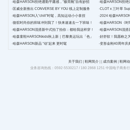
·
哈森HARSON拒绝通勤平庸感，“极简靴”自有妙招
·
哈森HARSON拒
·
匡威全新推出 CONVERSE BY YOU 线上定制服务
·
CLOT x 三叶草 Su
·
哈森HARSON入“chill”时髦，高知运动小小拿捏
计
·
2024 哈森HARSON冬
·
骆驼时尚你的班味冲到我了！快来速速去一下班味！
·
哈森HARSON《
·
哈森HARSON混搭新中式拍了拍你：都给我这样穿！
·
哈森HARSON混
·
哈森童鞋HARSONkids秋上新｜巴黎奥运玩出「色」
·
好舒软！我愿称之为
·
哈森HARSON新品 “动”起来 更时髦
·
变形金刚40周年庆典
关于我们
|
鞋网简介
|
|
成功案例
|
鞋网动
业务咨询热线：0592-5530217 / 180 2868 1251 中国电子商务行业