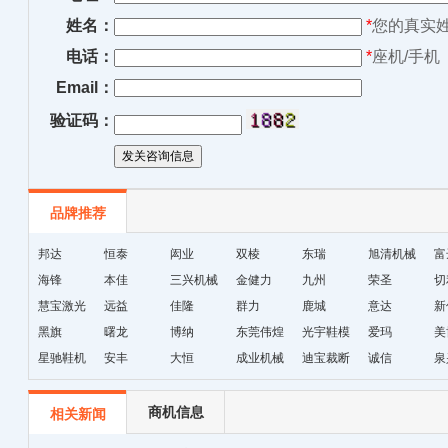
姓名：
*
您的真实
电话：
*
座机/手机
Email：
验证码：
品牌推荐
邦达
恒泰
闳业
双棱
东瑞
旭清机械
富
海锋
本佳
三兴机械
金健力
九州
荣圣
切
慧宝激光
远益
佳隆
群力
鹿城
意达
新
黑旗
曙龙
博纳
东莞伟煌
光宇鞋模
爱玛
美
星驰鞋机
安丰
大恒
成业机械
迪宝裁断
诚信
泉
机
商机信息
相关新闻