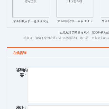
荣圣鞋机设备—急速冷冻定
荣圣鞋机设备—全自动油压
荣圣
型机
前帮机
如果您对 荣圣官方网站、荣圣鞋机加
感兴趣，请留下您的联系方式,信息越详细、越中恳，企业会主动
在线咨询
咨询内
容：
地址：