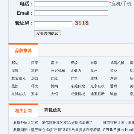
电话：
*
座机/手机
Email：
验证码：
品牌推荐
邦达
恒泰
闳业
双棱
东瑞
旭清机械
富
海锋
本佳
三兴机械
金健力
九州
荣圣
切
慧宝激光
远益
佳隆
群力
鹿城
意达
新
黑旗
曙龙
博纳
东莞伟煌
光宇鞋模
爱玛
美
星驰鞋机
安丰
大恒
成业机械
迪宝裁断
诚信
泉
机
商机信息
相关新闻
·
奥康舒适无定式，陈伟霆推荐的双11好物清单来了
·
城市守护计划：奥
·
奥康国际：坚守匠心追求“匠新” 3.0系列拿捏多种穿着场
·
CELINE 推出 Hunt