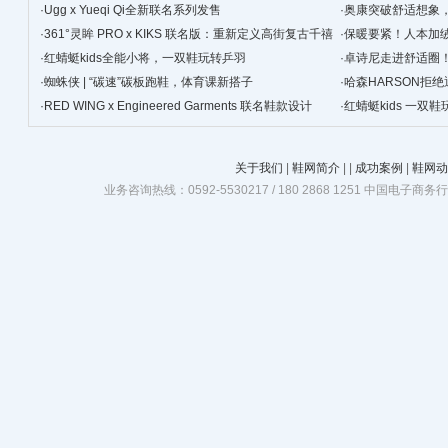
景
·
Ugg x Yueqi Qi全新联名系列发售
·
奥康突破舒适想象
·
361°灵眸 PRO x KIKS 联名版：重新定义高街复古千禧
·
保暖要紧！人本加
跑鞋
·
红蜻蜓kids全能小将，一双鞋玩转乒羽
·
卓诗尼走进舒适圈
·
蜘蛛侠 | “碳速”碳板跑鞋，体育课新搭子
·
哈森HARSON拒
·
RED WING x Engineered Garments 联名鞋款设计
·
红蜻蜓kids 一双
关于我们
|
鞋网简介
|
|
成功案例
|
鞋网动
业务咨询热线：0592-5530217 / 180 2868 1251 中国电子商务行业